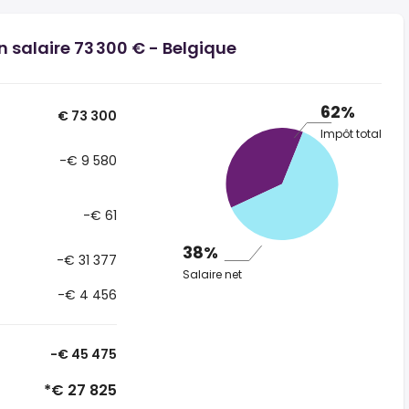
n salaire 73 300 € - Belgique
62%
€ 73 300
Impôt total
-€ 9 580
-€ 61
38%
-€ 31 377
Salaire net
-€ 4 456
-€ 45 475
*€ 27 825