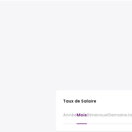
Taux de Salaire
Année
Mois
Bimensuel
Semaine
J