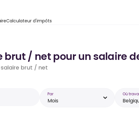
ire
Calculateur d'impôts
e brut / net pour un salaire 
salaire brut / net
Par
Où trava
Mois
Belgiq