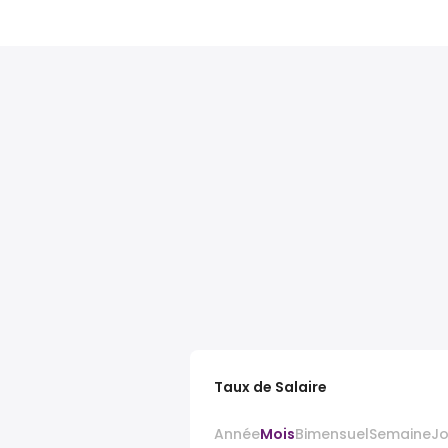
Taux de Salaire
Année
Mois
Bimensuel
Semaine
J