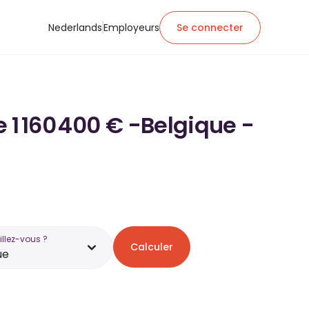
Nederlands
Employeurs
Se connecter
e 1 160 400 € -Belgique -
illez-vous ?
Calculer
ue