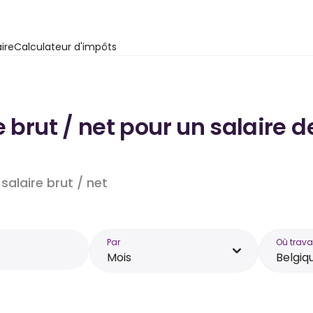
ire
Calculateur d'impôts
 brut / net pour un salaire d
salaire brut / net
Par
Où trava
Mois
Belgiq