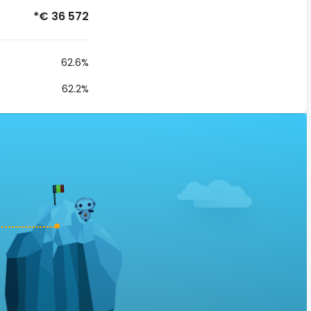
*€ 36 572
62.6%
62.2%