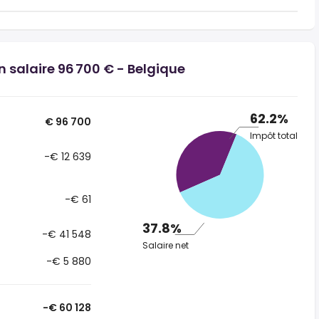
n salaire 96 700 € - Belgique
62.2%
€ 96 700
Impôt total
-€ 12 639
-€ 61
37.8%
-€ 41 548
Salaire net
-€ 5 880
-€ 60 128