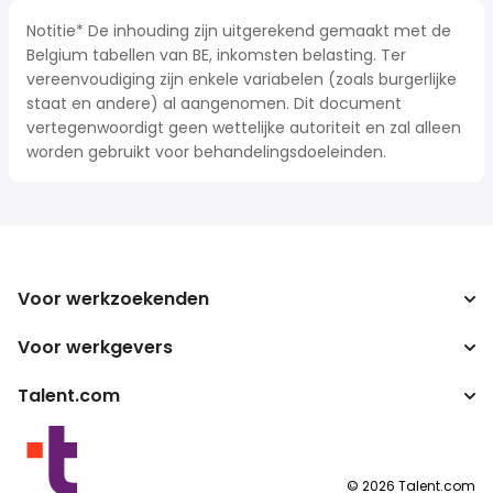
Notitie* De inhouding zijn uitgerekend gemaakt met de
Belgium tabellen van BE, inkomsten belasting. Ter
vereenvoudiging zijn enkele variabelen (zoals burgerlijke
staat en andere) al aangenomen. Dit document
vertegenwoordigt geen wettelijke autoriteit en zal alleen
worden gebruikt voor behandelingsdoeleinden.
Voor werkzoekenden
Voor werkgevers
Jobs zoeken
Zoek salarissen
Talent.com
Onderneming
Bruto/netto-calculator
ATS
Meer landen
Salarisomzetter
Publisher programma's
Servicevoorwaarden
©
2026
Talent.com