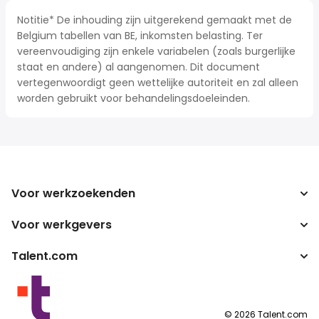
Notitie* De inhouding zijn uitgerekend gemaakt met de
Belgium tabellen van BE, inkomsten belasting. Ter
vereenvoudiging zijn enkele variabelen (zoals burgerlijke
staat en andere) al aangenomen. Dit document
vertegenwoordigt geen wettelijke autoriteit en zal alleen
worden gebruikt voor behandelingsdoeleinden.
Voor werkzoekenden
Voor werkgevers
Jobs zoeken
Zoek salarissen
Talent.com
Onderneming
Bruto/netto-calculator
ATS
Meer landen
Salarisomzetter
Publisher programma's
Servicevoorwaarden
©
2026
Talent.com