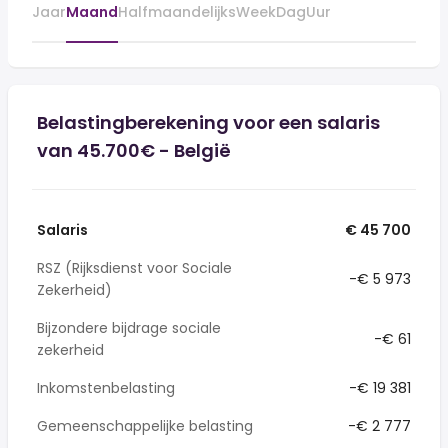
Jaar
Maand
Halfmaandelijks
Week
Dag
Uur
Belastingberekening voor een salaris
van 45.700€ - België
Salaris
€ 45 700
RSZ (Rijksdienst voor Sociale
-€ 5 973
Zekerheid)
Bijzondere bijdrage sociale
-€ 61
zekerheid
Inkomstenbelasting
-€ 19 381
Gemeenschappelijke belasting
-€ 2 777