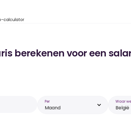
o-calculator
ris berekenen voor een salar
Per
Waar wer
Maand
België