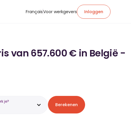
Français
Voor werkgevers
Inloggen
is van 657.600 € in België -
k je?
Berekenen