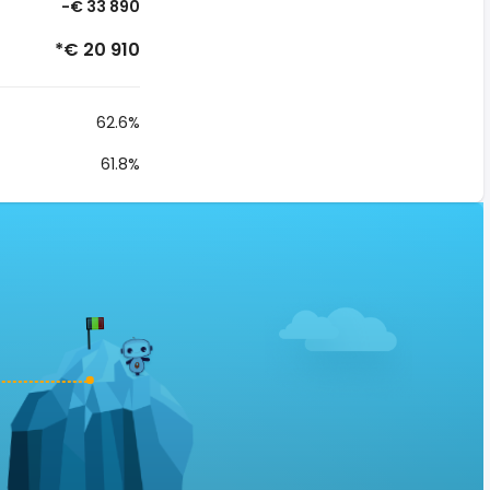
-€ 33 890
*€ 20 910
62.6%
61.8%