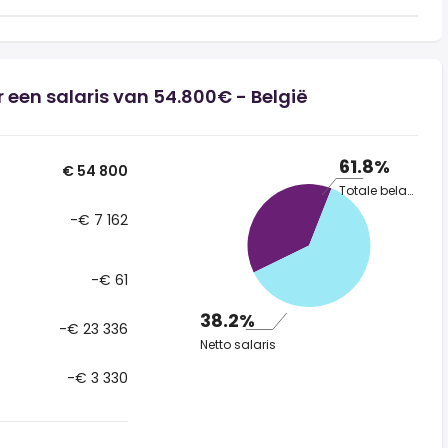
 een salaris van 54.800€ - België
61.8%
€ 54 800
Totale belasting
-€ 7 162
-€ 61
38.2%
-€ 23 336
Netto salaris
-€ 3 330