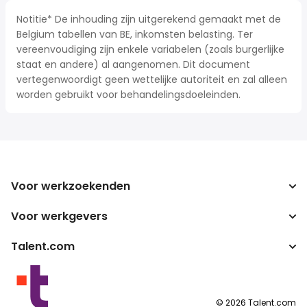
Notitie* De inhouding zijn uitgerekend gemaakt met de
Belgium tabellen van BE, inkomsten belasting. Ter
vereenvoudiging zijn enkele variabelen (zoals burgerlijke
staat en andere) al aangenomen. Dit document
vertegenwoordigt geen wettelijke autoriteit en zal alleen
worden gebruikt voor behandelingsdoeleinden.
Voor werkzoekenden
Voor werkgevers
Jobs zoeken
Zoek salarissen
Talent.com
Onderneming
Bruto/netto-calculator
ATS
Meer landen
Salarisomzetter
Publisher programma's
Servicevoorwaarden
©
2026
Talent.com