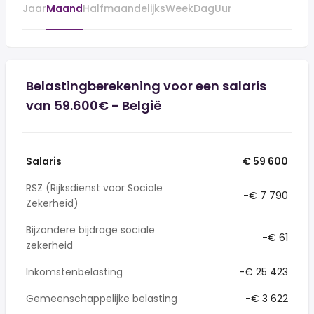
Jaar
Maand
Halfmaandelijks
Week
Dag
Uur
Belastingberekening voor een salaris
van 59.600€ - België
Salaris
€ 59 600
RSZ (Rijksdienst voor Sociale
-€ 7 790
Zekerheid)
Bijzondere bijdrage sociale
-€ 61
zekerheid
Inkomstenbelasting
-€ 25 423
Gemeenschappelijke belasting
-€ 3 622