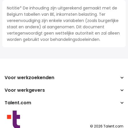
Notitie* De inhouding zijn uitgerekend gemaakt met de
Belgium tabellen van BE, inkomsten belasting. Ter
vereenvoudiging zijn enkele variabelen (zoals burgerlijke
staat en andere) al aangenomen. Dit document
vertegenwoordigt geen wettelijke autoriteit en zal alleen
worden gebruikt voor behandelingsdoeleinden.
Voor werkzoekenden
Voor werkgevers
Jobs zoeken
Zoek salarissen
Talent.com
Onderneming
Bruto/netto-calculator
ATS
Meer landen
Salarisomzetter
Publisher programma's
Servicevoorwaarden
©
2026
Talent.com