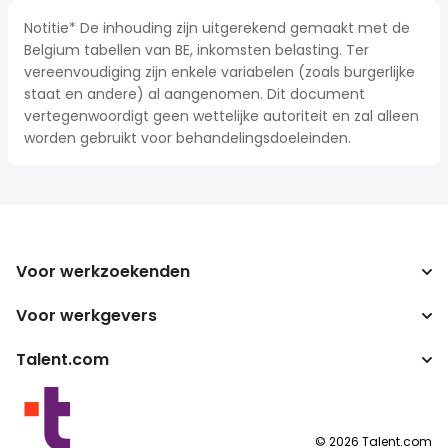
Notitie* De inhouding zijn uitgerekend gemaakt met de
Belgium tabellen van BE, inkomsten belasting. Ter
vereenvoudiging zijn enkele variabelen (zoals burgerlijke
staat en andere) al aangenomen. Dit document
vertegenwoordigt geen wettelijke autoriteit en zal alleen
worden gebruikt voor behandelingsdoeleinden.
Voor werkzoekenden
Voor werkgevers
Jobs zoeken
Zoek salarissen
Talent.com
Onderneming
Bruto/netto-calculator
ATS
Meer landen
Salarisomzetter
Publisher programma's
Servicevoorwaarden
©
2026
Talent.com