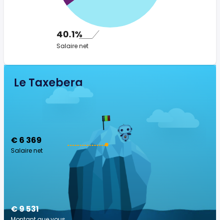
40.1%
Salaire net
Le Taxeberg
€ 6 369
Salaire net
€ 9 531
Montant que vous