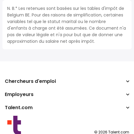
N. B.* Les retenues sont basées sur les tables d'impôt de
Belgium BE. Pour des raisons de simplification, certaines
variables tel que le statut marital ou le nombre
d'enfants à charge ont été assumées. Ce document n'a
pas de valeur légale et n'a pour but que de donner une
approximation du salaire net après impôt.
Chercheurs d'emploi
Employeurs
Recherche d'emploi
Recherche de salaire
Talent.com
Entreprises
Calculateur d'impôts
ATS
Autres pays
Convertisseur de salaire
Programmes partenaires
Conditions d’utilisation
©
2026
Talent.com