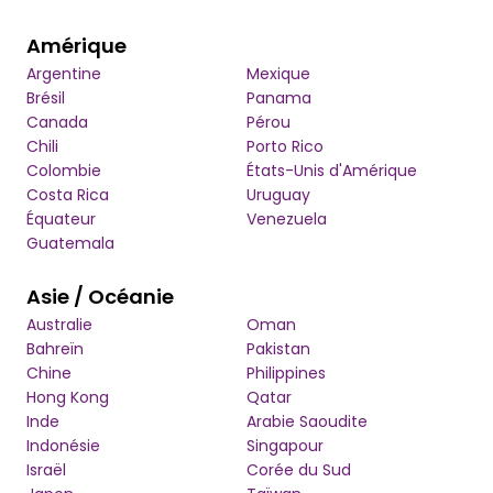
Amérique
Argentine
Mexique
Brésil
Panama
Canada
Pérou
Chili
Porto Rico
Colombie
États-Unis d'Amérique
Costa Rica
Uruguay
Équateur
Venezuela
Guatemala
Asie / Océanie
Australie
Oman
Bahreïn
Pakistan
Chine
Philippines
Hong Kong
Qatar
Inde
Arabie Saoudite
Indonésie
Singapour
Israël
Corée du Sud