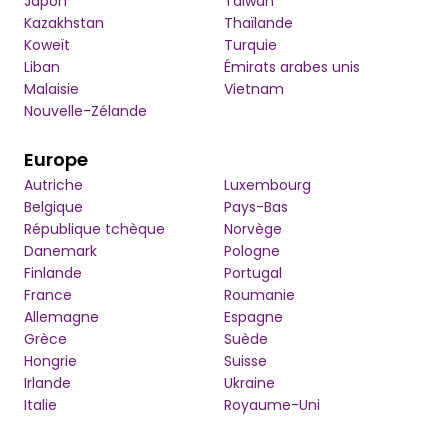
Japon
Taïwan
Kazakhstan
Thaïlande
Koweït
Turquie
Liban
Émirats arabes unis
Malaisie
Vietnam
Nouvelle-Zélande
Europe
Autriche
Luxembourg
Belgique
Pays-Bas
République tchèque
Norvège
Danemark
Pologne
Finlande
Portugal
France
Roumanie
Allemagne
Espagne
Grèce
Suède
Hongrie
Suisse
Irlande
Ukraine
Italie
Royaume-Uni