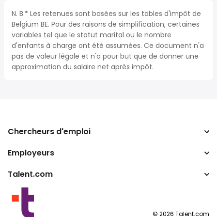
N. B.* Les retenues sont basées sur les tables d'impôt de
Belgium BE. Pour des raisons de simplification, certaines
variables tel que le statut marital ou le nombre
d'enfants à charge ont été assumées. Ce document n'a
pas de valeur légale et n'a pour but que de donner une
approximation du salaire net après impôt.
Chercheurs d'emploi
Employeurs
Recherche d'emploi
Recherche de salaire
Talent.com
Entreprises
Calculateur d'impôts
ATS
Autres pays
Convertisseur de salaire
Programmes partenaires
Conditions d’utilisation
©
2026
Talent.com