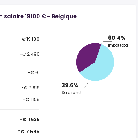
 salaire 19 100 € - Belgique
60.4%
€ 19 100
Impôt total
-€ 2 496
-€ 61
39.6%
-€ 7 819
Salaire net
-€ 1 158
-€ 11 535
*€ 7 565