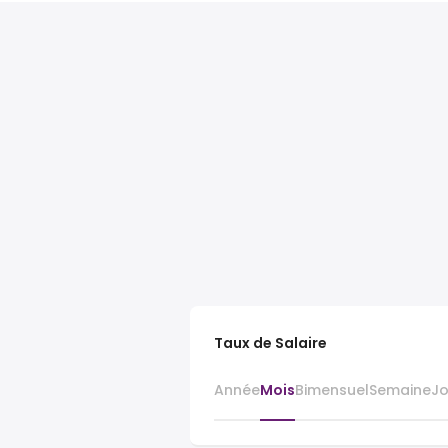
Taux de Salaire
Année
Mois
Bimensuel
Semaine
J