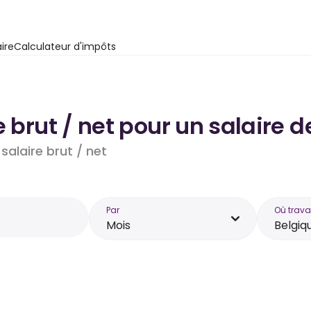
ire
Calculateur d'impôts
e brut / net pour un salaire 
salaire brut / net
Par
Où trava
Mois
Belgiq