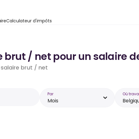
ire
Calculateur d'impôts
e brut / net pour un salaire 
salaire brut / net
Par
Où trava
Mois
Belgiq