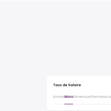
Taux de Salaire
Année
Mois
Bimensuel
Semaine
J