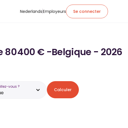
Nederlands
Employeurs
Se connecter
de 80 400 € -Belgique - 2026
illez-vous ?
Calculer
ue