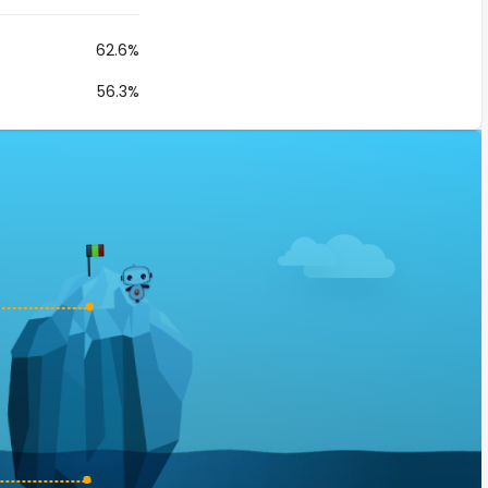
62.6%
56.3%