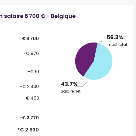
n salaire 6 700 € - Belgique
56.3%
€ 6 700
Impôt total
-€ 876
-€ 61
43.7%
-€ 2 430
Salaire net
-€ 403
-€ 3 770
*€ 2 930