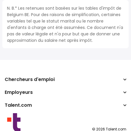
N. B.* Les retenues sont basées sur les tables d'impôt de
Belgium BE. Pour des raisons de simplification, certaines
variables tel que le statut marital ou le nombre
d'enfants à charge ont été assumées. Ce document n'a
pas de valeur légale et n'a pour but que de donner une
approximation du salaire net après impôt.
Chercheurs d'emploi
Employeurs
Recherche d'emploi
Recherche de salaire
Talent.com
Entreprises
Calculateur d'impôts
ATS
Autres pays
Convertisseur de salaire
Programmes partenaires
Conditions d’utilisation
©
2026
Talent.com