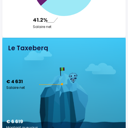
41.2%
Salaire net
Le Taxeberg
€ 4 631
Salaire net
€ 6 619
Montant que vous