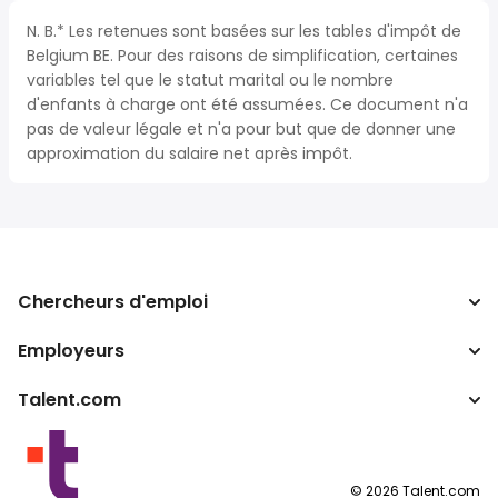
N. B.* Les retenues sont basées sur les tables d'impôt de
Belgium BE. Pour des raisons de simplification, certaines
variables tel que le statut marital ou le nombre
d'enfants à charge ont été assumées. Ce document n'a
pas de valeur légale et n'a pour but que de donner une
approximation du salaire net après impôt.
Chercheurs d'emploi
Employeurs
Recherche d'emploi
Recherche de salaire
Talent.com
Entreprises
Calculateur d'impôts
ATS
Autres pays
Convertisseur de salaire
Programmes partenaires
Conditions d’utilisation
©
2026
Talent.com