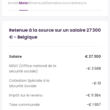
Année
Mois
Bimensuel
Semaine
Journée
Heure
Retenue à la source sur un salaire 27 300
€ - Belgique
Salaire
€ 27 300
NSSO (Office national de la
-€ 3 568
sécurité sociale)
Cotisation Spéciale à la
-€ 61
Sécurité Sociale
Impôt sur le revenu
-€ 11 384
Taxe communale
-€ 1 657