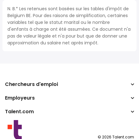
N. B.* Les retenues sont basées sur les tables d'impôt de
Belgium BE. Pour des raisons de simplification, certaines
variables tel que le statut marital ou le nombre
d'enfants à charge ont été assumées. Ce document n'a
pas de valeur légale et n'a pour but que de donner une
approximation du salaire net après impôt.
Chercheurs d'emploi
Employeurs
Recherche d'emploi
Recherche de salaire
Talent.com
Entreprises
Calculateur d'impôts
ATS
Autres pays
Convertisseur de salaire
Programmes partenaires
Conditions d’utilisation
©
2026
Talent.com