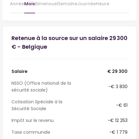
Année
Mois
Bimensuel
Semaine
Journée
Heure
Retenue à la source sur un salaire 29 300
€ - Belgique
Salaire
€ 29 300
NSSO (Office national de la
-€ 3 830
sécurité sociale)
Cotisation Spéciale à la
-€ 61
Sécurité Sociale
Impôt sur le revenu
-€ 12 253
Taxe communale
-€ 1 779