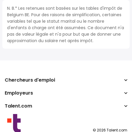
N. B.* Les retenues sont basées sur les tables d'impôt de
Belgium BE. Pour des raisons de simplification, certaines
variables tel que le statut marital ou le nombre
d'enfants à charge ont été assumées. Ce document n'a
pas de valeur légale et n'a pour but que de donner une
approximation du salaire net après impôt.
Chercheurs d'emploi
Employeurs
Recherche d'emploi
Recherche de salaire
Talent.com
Entreprises
Calculateur d'impôts
ATS
Autres pays
Convertisseur de salaire
Programmes partenaires
Conditions d’utilisation
©
2026
Talent.com