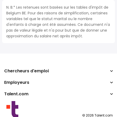
N. B.* Les retenues sont basées sur les tables d'impôt de
Belgium BE. Pour des raisons de simplification, certaines
variables tel que le statut marital ou le nombre
d'enfants à charge ont été assumées. Ce document n'a
pas de valeur légale et n'a pour but que de donner une
approximation du salaire net après impôt.
Chercheurs d'emploi
Employeurs
Recherche d'emploi
Recherche de salaire
Talent.com
Entreprises
Calculateur d'impôts
ATS
Autres pays
Convertisseur de salaire
Programmes partenaires
Conditions d’utilisation
©
2026
Talent.com