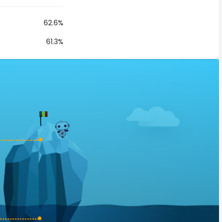
62.6%
61.3%