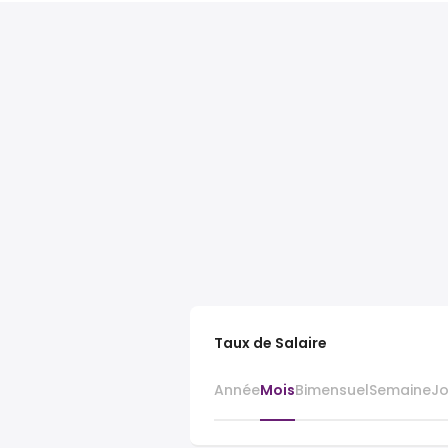
Taux de Salaire
Année
Mois
Bimensuel
Semaine
J