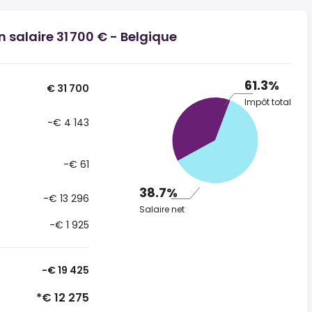
n salaire 31 700 € - Belgique
61.3%
€ 31 700
Impôt total
-€ 4 143
-€ 61
38.7%
-€ 13 296
Salaire net
-€ 1 925
-€ 19 425
*€ 12 275