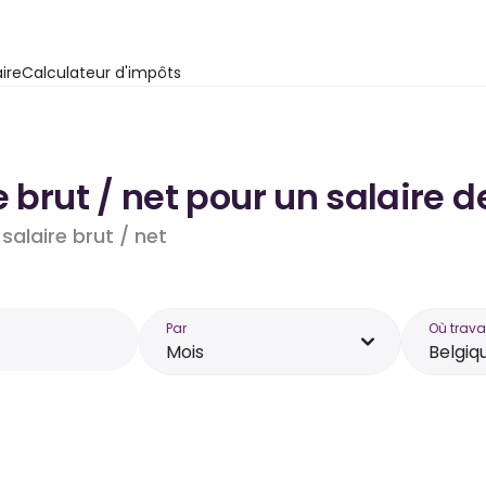
ire
Calculateur d'impôts
e brut / net pour un salaire 
salaire brut / net
Par
Où trava
Mois
Belgiq