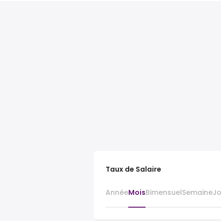
Taux de Salaire
Année
Mois
Bimensuel
Semaine
J