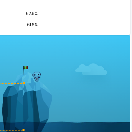
62.6%
61.6%