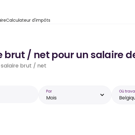
ire
Calculateur d'impôts
e brut / net pour un salaire 
salaire brut / net
Par
Où trava
Mois
Belgiq