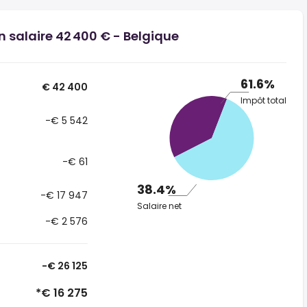
n salaire 42 400 € - Belgique
61.6%
€ 42 400
Impôt total
-€ 5 542
-€ 61
38.4%
-€ 17 947
Salaire net
-€ 2 576
-€ 26 125
*€ 16 275