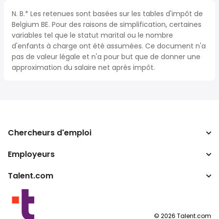
N. B.* Les retenues sont basées sur les tables d'impôt de
Belgium BE. Pour des raisons de simplification, certaines
variables tel que le statut marital ou le nombre
d'enfants à charge ont été assumées. Ce document n'a
pas de valeur légale et n'a pour but que de donner une
approximation du salaire net après impôt.
Chercheurs d'emploi
Employeurs
Recherche d'emploi
Recherche de salaire
Talent.com
Entreprises
Calculateur d'impôts
ATS
Autres pays
Convertisseur de salaire
Programmes partenaires
Conditions d’utilisation
©
2026
Talent.com