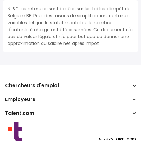
N. B.* Les retenues sont basées sur les tables d'impôt de
Belgium BE. Pour des raisons de simplification, certaines
variables tel que le statut marital ou le nombre
d'enfants à charge ont été assumées. Ce document n'a
pas de valeur légale et n'a pour but que de donner une
approximation du salaire net après impôt.
Chercheurs d'emploi
Employeurs
Recherche d'emploi
Recherche de salaire
Talent.com
Entreprises
Calculateur d'impôts
ATS
Autres pays
Convertisseur de salaire
Programmes partenaires
Conditions d’utilisation
©
2026
Talent.com