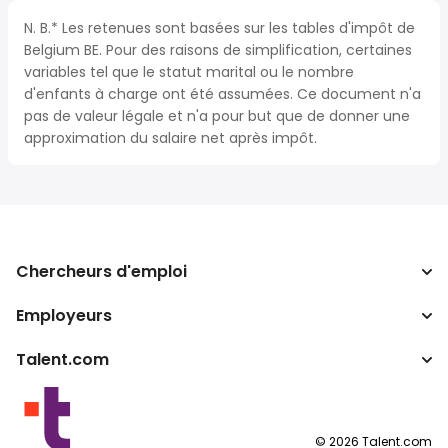
N. B.* Les retenues sont basées sur les tables d'impôt de
Belgium BE. Pour des raisons de simplification, certaines
variables tel que le statut marital ou le nombre
d'enfants à charge ont été assumées. Ce document n'a
pas de valeur légale et n'a pour but que de donner une
approximation du salaire net après impôt.
Chercheurs d'emploi
Employeurs
Recherche d'emploi
Recherche de salaire
Talent.com
Entreprises
Calculateur d'impôts
ATS
Autres pays
Convertisseur de salaire
Programmes partenaires
Conditions d’utilisation
©
2026
Talent.com