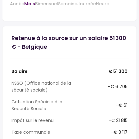
Année
Mois
Bimensuel
Semaine
Journée
Heure
Retenue à la source sur un salaire 51 300
€ - Belgique
Salaire
€ 51 300
NSSO (Office national de la
-€ 6 705
sécurité sociale)
Cotisation Spéciale à la
-€ 61
Sécurité Sociale
Impôt sur le revenu
-€ 21 815
Taxe communale
-€ 3 117