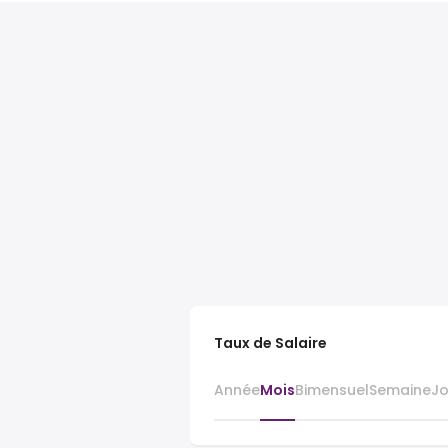
Taux de Salaire
Année
Mois
Bimensuel
Semaine
J