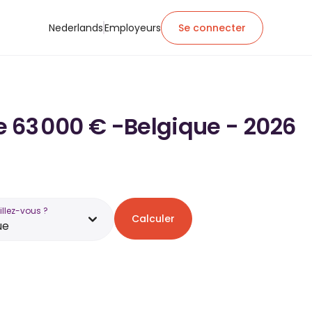
Nederlands
Employeurs
Se connecter
de 63 000 € -Belgique - 2026
illez-vous ?
Calculer
ue