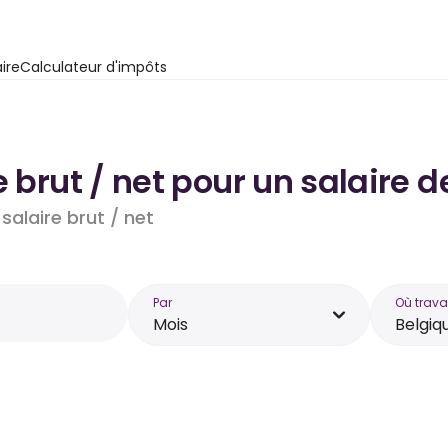
ire
Calculateur d'impôts
e brut / net pour un salaire 
salaire brut / net
Par
Où trava
Mois
Belgiq