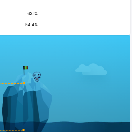
63.1%
54.4%