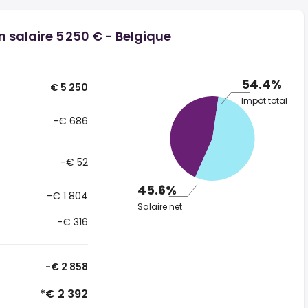
n salaire 5 250 € - Belgique
54.4%
€ 5 250
Impôt total
-€ 686
-€ 52
45.6%
-€ 1 804
Salaire net
-€ 316
-€ 2 858
*€ 2 392