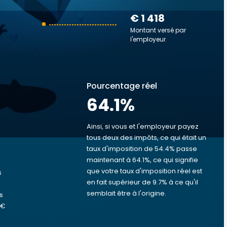
€ 1 418
Montant versé par
l'employeur
Pourcentage réel
64.1
%
Ainsi, si vous et l'employeur payez
tous deux des impôts, ce qui était un
taux d'imposition de 54.4% passe
s
maintenant à 64.1%, ce qui signifie
que votre taux d'imposition réel est
s
en fait supérieur de 9.7% à ce qu'il
semblait être à l'origine.
s
 €