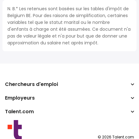
N. B.* Les retenues sont basées sur les tables d'impôt de
Belgium BE. Pour des raisons de simplification, certaines
variables tel que le statut marital ou le nombre
d'enfants à charge ont été assumées. Ce document n'a
pas de valeur légale et n'a pour but que de donner une
approximation du salaire net après impôt.
Chercheurs d'emploi
Employeurs
Recherche d'emploi
Recherche de salaire
Talent.com
Entreprises
Calculateur d'impôts
ATS
Autres pays
Convertisseur de salaire
Programmes partenaires
Conditions d’utilisation
©
2026
Talent.com