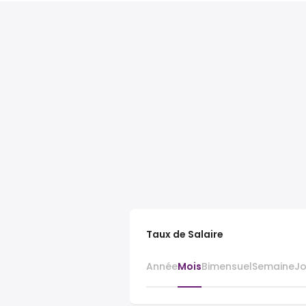
Taux de Salaire
Année
Mois
Bimensuel
Semaine
J