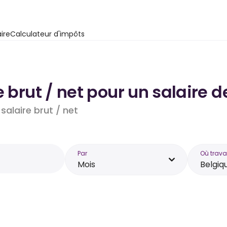
ire
Calculateur d'impôts
e brut / net pour un salaire 
salaire brut / net
Par
Où trava
Mois
Belgiq