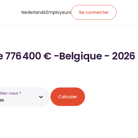
Nederlands
Employeurs
Se connecter
de 776 400 € -Belgique - 2026
illez-vous ?
Calculer
ue