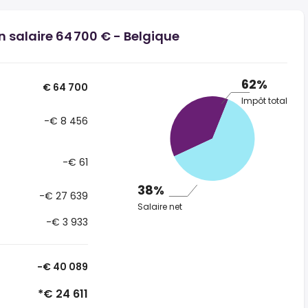
n salaire 64 700 € - Belgique
62%
€ 64 700
Impôt total
-€ 8 456
-€ 61
38%
-€ 27 639
Salaire net
-€ 3 933
-€ 40 089
*€ 24 611