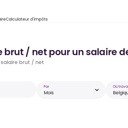
ire
Calculateur d'impôts
e brut / net pour un salaire 
salaire brut / net
Par
Où trava
Mois
Belgiq