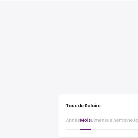
Taux de Salaire
Année
Mois
Bimensuel
Semaine
J