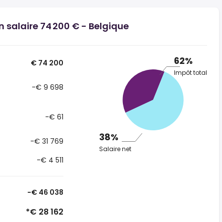
n salaire 74 200 € - Belgique
62%
€ 74 200
Impôt total
-€ 9 698
-€ 61
38%
-€ 31 769
Salaire net
-€ 4 511
-€ 46 038
*€ 28 162