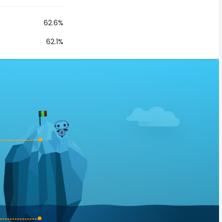
62.6%
62.1%