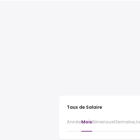
Taux de Salaire
Année
Mois
Bimensuel
Semaine
J