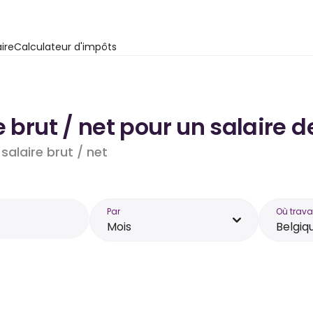
ire
Calculateur d'impôts
e brut / net pour un salaire 
salaire brut / net
Par
Où trava
Mois
Belgiq