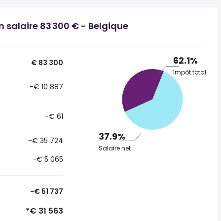
n salaire 83 300 € - Belgique
62.1%
€ 83 300
Impôt total
-€ 10 887
-€ 61
37.9%
-€ 35 724
Salaire net
-€ 5 065
-€ 51 737
*€ 31 563