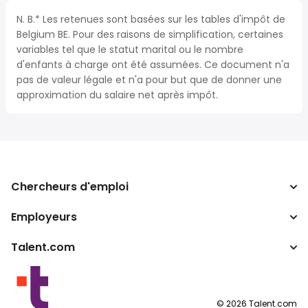
N. B.* Les retenues sont basées sur les tables d'impôt de
Belgium BE. Pour des raisons de simplification, certaines
variables tel que le statut marital ou le nombre
d'enfants à charge ont été assumées. Ce document n'a
pas de valeur légale et n'a pour but que de donner une
approximation du salaire net après impôt.
Chercheurs d'emploi
Employeurs
Recherche d'emploi
Recherche de salaire
Talent.com
Entreprises
Calculateur d'impôts
ATS
Autres pays
Convertisseur de salaire
Programmes partenaires
Conditions d’utilisation
©
2026
Talent.com