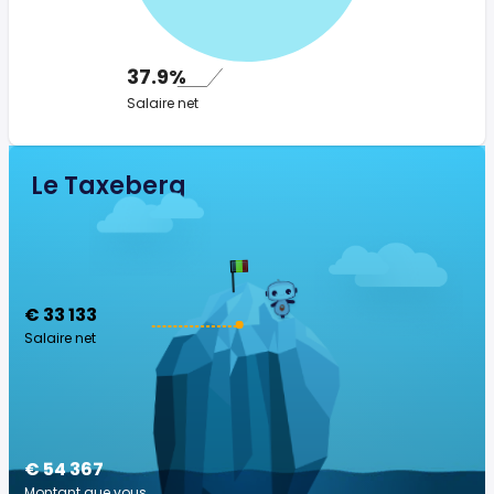
37.9%
Salaire net
Le Taxeberg
€ 33 133
Salaire net
€ 54 367
Montant que vous