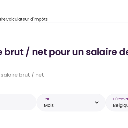
ire
Calculateur d'impôts
e brut / net pour un salaire d
salaire brut / net
Par
Où trava
Mois
Belgiq