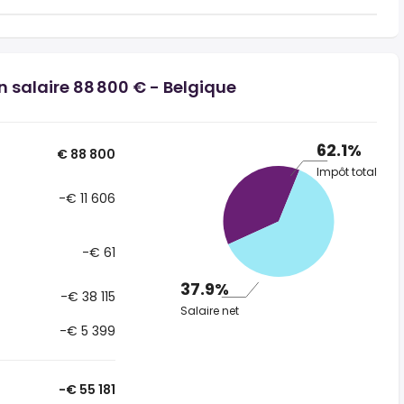
n salaire 88 800 € - Belgique
62.1%
€ 88 800
Impôt total
-€ 11 606
-€ 61
37.9%
-€ 38 115
Salaire net
-€ 5 399
-€ 55 181