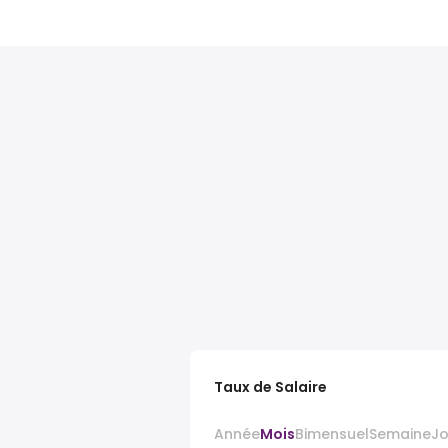
Taux de Salaire
Année
Mois
Bimensuel
Semaine
J