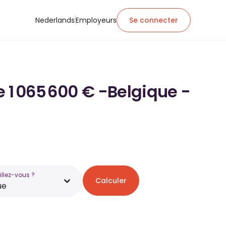
Nederlands
Employeurs
Se connecter
e 1 065 600 € -Belgique -
illez-vous ?
Calculer
ue