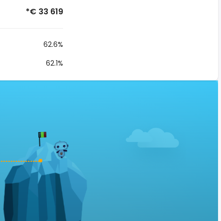
*€ 33 619
62.6%
62.1%