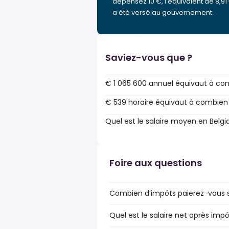
dépensez 10 €, l'équivalent de 8,91
a été versé au gouvernement.
Saviez-vous que ?
€ 1 065 600 annuel équivaut à co
€ 539 horaire équivaut à combien
Quel est le salaire moyen en Belgi
Foire aux questions
Combien d’impôts paierez-vous sur
Quel est le salaire net après impô