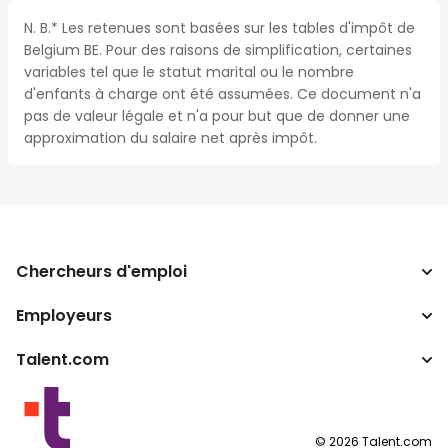
N. B.* Les retenues sont basées sur les tables d'impôt de
Belgium BE. Pour des raisons de simplification, certaines
variables tel que le statut marital ou le nombre
d'enfants à charge ont été assumées. Ce document n'a
pas de valeur légale et n'a pour but que de donner une
approximation du salaire net après impôt.
Chercheurs d'emploi
Employeurs
Recherche d'emploi
Recherche de salaire
Talent.com
Entreprises
Calculateur d'impôts
ATS
Autres pays
Convertisseur de salaire
Programmes partenaires
Conditions d’utilisation
©
2026
Talent.com