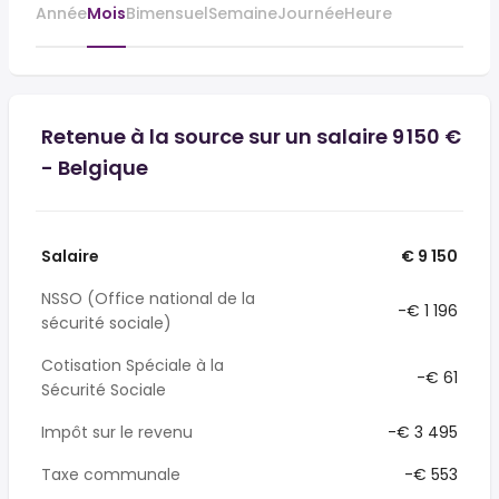
Année
Mois
Bimensuel
Semaine
Journée
Heure
Retenue à la source sur un salaire 9 150 €
- Belgique
Salaire
€ 9 150
NSSO (Office national de la
-€ 1 196
sécurité sociale)
Cotisation Spéciale à la
-€ 61
Sécurité Sociale
Impôt sur le revenu
-€ 3 495
Taxe communale
-€ 553