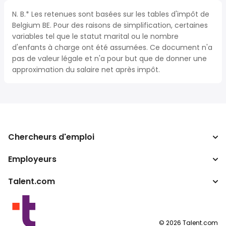
N. B.* Les retenues sont basées sur les tables d'impôt de
Belgium BE. Pour des raisons de simplification, certaines
variables tel que le statut marital ou le nombre
d'enfants à charge ont été assumées. Ce document n'a
pas de valeur légale et n'a pour but que de donner une
approximation du salaire net après impôt.
Chercheurs d'emploi
Employeurs
Recherche d'emploi
Recherche de salaire
Talent.com
Entreprises
Calculateur d'impôts
ATS
Autres pays
Convertisseur de salaire
Programmes partenaires
Conditions d’utilisation
©
2026
Talent.com