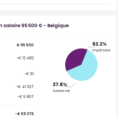
n salaire 95 500 € - Belgique
62.2%
€ 95 500
Impôt total
-€ 12 482
-€ 61
37.8%
-€ 41 027
Salaire net
-€ 5 807
-€ 59 376