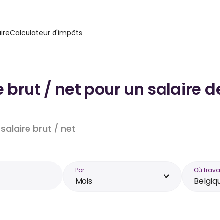
ire
Calculateur d'impôts
 brut / net pour un salaire d
salaire brut / net
Par
Où trava
Mois
Belgiq