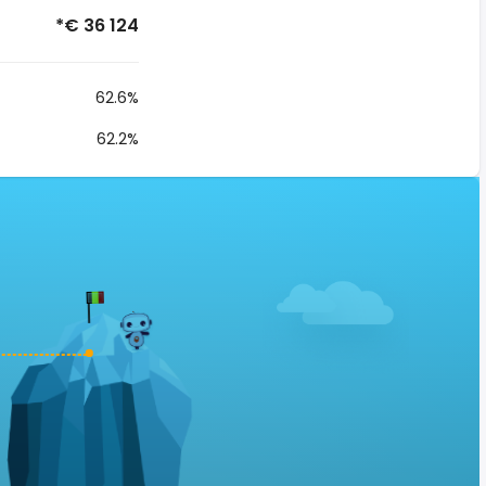
*€ 36 124
62.6%
62.2%