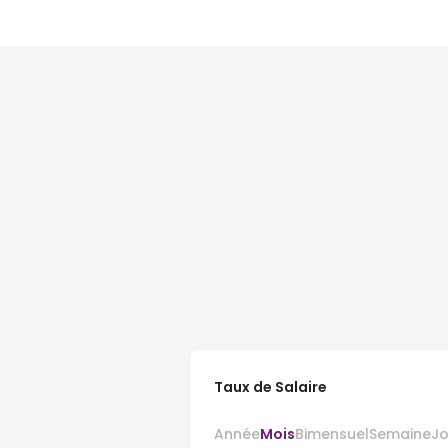
Taux de Salaire
Année
Mois
Bimensuel
Semaine
J