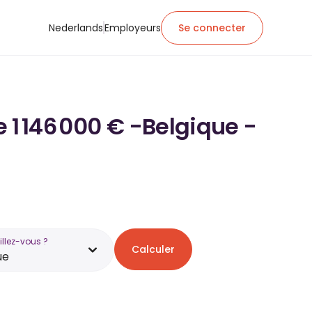
Nederlands
Employeurs
Se connecter
e 1 146 000 € -Belgique -
illez-vous ?
Calculer
ue