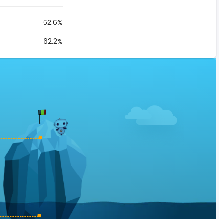
62.6%
62.2%