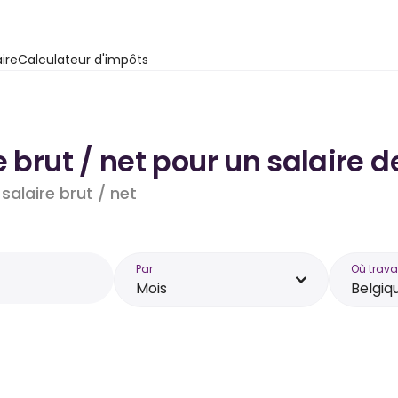
ire
Calculateur d'impôts
 brut / net pour un salaire d
salaire brut / net
Par
Où trava
Mois
Belgiq