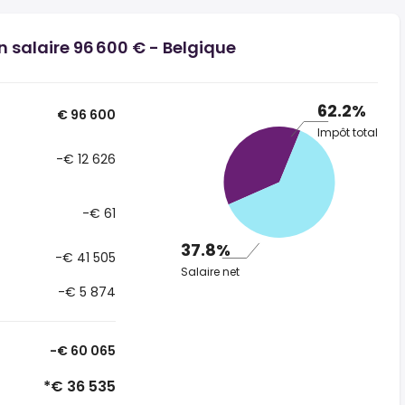
n salaire 96 600 € - Belgique
62.2%
€ 96 600
Impôt total
-€ 12 626
-€ 61
37.8%
-€ 41 505
Salaire net
-€ 5 874
-€ 60 065
*€ 36 535