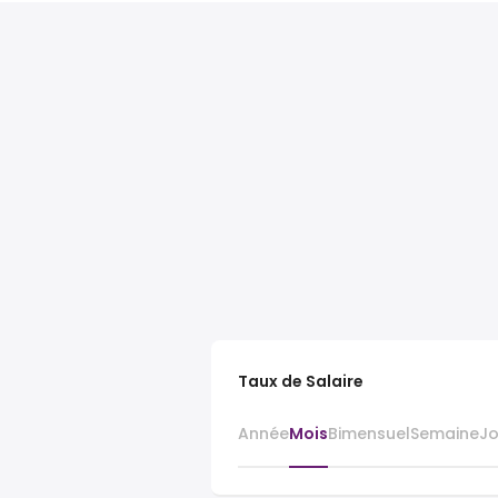
Taux de Salaire
Année
Mois
Bimensuel
Semaine
J