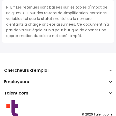
N. B.* Les retenues sont basées sur les tables d'impôt de
Belgium BE. Pour des raisons de simplification, certaines
variables tel que le statut marital ou le nombre
d'enfants à charge ont été assumées. Ce document n'a
pas de valeur légale et n'a pour but que de donner une
approximation du salaire net après impôt.
Chercheurs d'emploi
Employeurs
Recherche d'emploi
Recherche de salaire
Talent.com
Entreprises
Calculateur d'impôts
ATS
Autres pays
Convertisseur de salaire
Programmes partenaires
Conditions d’utilisation
©
2026
Talent.com