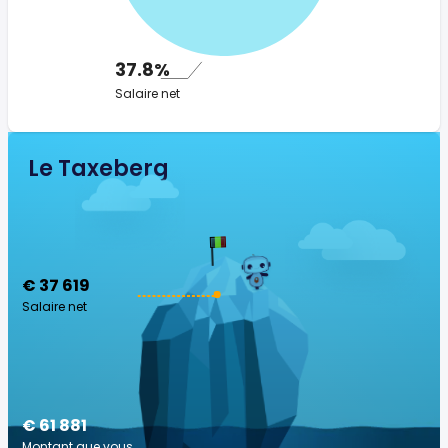
37.8%
Salaire net
Le Taxeberg
€ 37 619
Salaire net
€ 61 881
Montant que vous