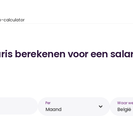
o-calculator
ris berekenen voor een salari
Per
Waar wer
Maand
België