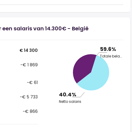
 een salaris van 14.300€ - België
59.6%
€ 14 300
Totale belasting
-€ 1 869
-€ 61
40.4%
-€ 5 733
Netto salaris
-€ 866