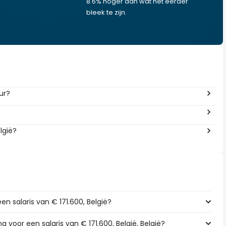
8.6% hoger dan wat het eerder
bleek te zijn.
uur?
lgië?
en salaris van € 171.600, België?
g voor een salaris van € 171.600, België, België?