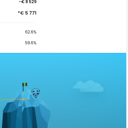
-€ 8 529
*€ 5 771
62.6%
59.6%