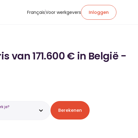
Français
Voor werkgevers
Inloggen
s van 171.600 € in België -
k je?
Berekenen