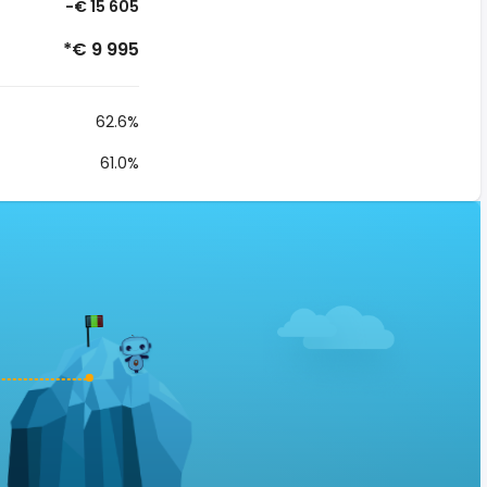
-€ 15 605
*€ 9 995
62.6%
61.0%