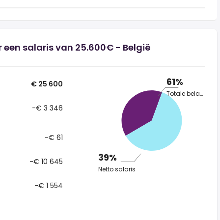
 een salaris van 25.600€ - België
61%
€ 25 600
Totale belasting
-€ 3 346
-€ 61
39%
-€ 10 645
Netto salaris
-€ 1 554