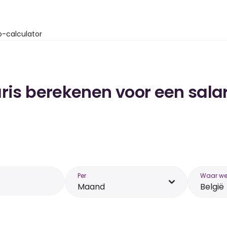
o-calculator
ris berekenen voor een salar
Per
Waar wer
Maand
België