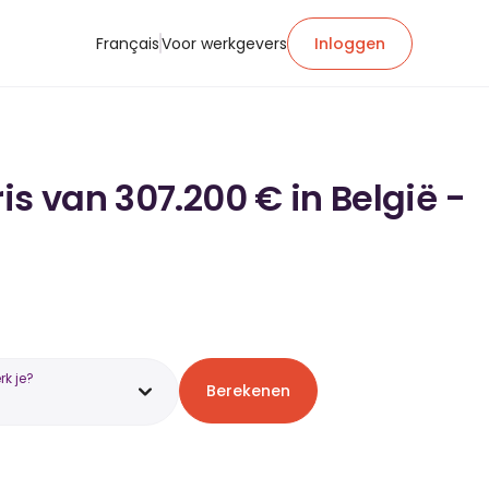
Français
Voor werkgevers
Inloggen
is van 307.200 € in België -
k je?
Berekenen