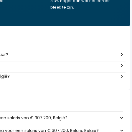
ft
8.3% hoger dan wat het eerder
bleek te zijn.
 uur?
lgië?
een salaris van € 307.200, België?
ng voor een salaris van € 307.200, België, België?