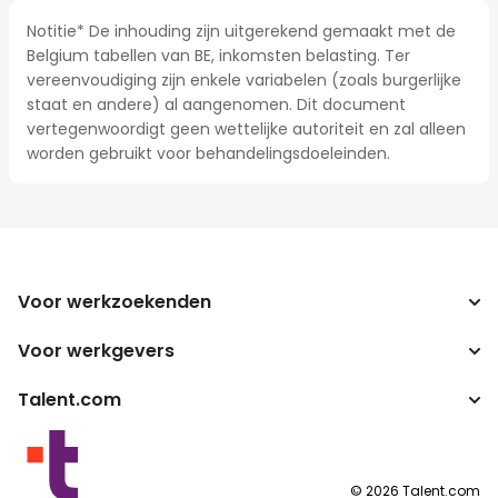
Notitie* De inhouding zijn uitgerekend gemaakt met de
Belgium tabellen van BE, inkomsten belasting. Ter
vereenvoudiging zijn enkele variabelen (zoals burgerlijke
staat en andere) al aangenomen. Dit document
vertegenwoordigt geen wettelijke autoriteit en zal alleen
worden gebruikt voor behandelingsdoeleinden.
Voor werkzoekenden
Voor werkgevers
Jobs zoeken
Zoek salarissen
Talent.com
Onderneming
Bruto/netto-calculator
ATS
Meer landen
Salarisomzetter
Publisher programma's
Servicevoorwaarden
©
2026
Talent.com