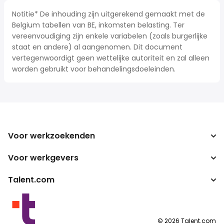
Notitie* De inhouding zijn uitgerekend gemaakt met de
Belgium tabellen van BE, inkomsten belasting. Ter
vereenvoudiging zijn enkele variabelen (zoals burgerlijke
staat en andere) al aangenomen. Dit document
vertegenwoordigt geen wettelijke autoriteit en zal alleen
worden gebruikt voor behandelingsdoeleinden.
Voor werkzoekenden
Voor werkgevers
Jobs zoeken
Zoek salarissen
Talent.com
Onderneming
Bruto/netto-calculator
ATS
Meer landen
Salarisomzetter
Publisher programma's
Servicevoorwaarden
©
2026
Talent.com