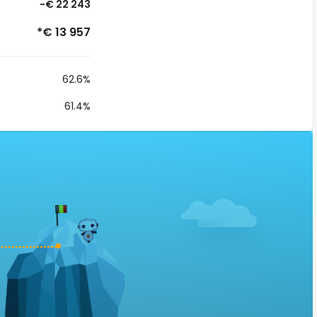
-€ 22 243
*€ 13 957
62.6%
61.4%