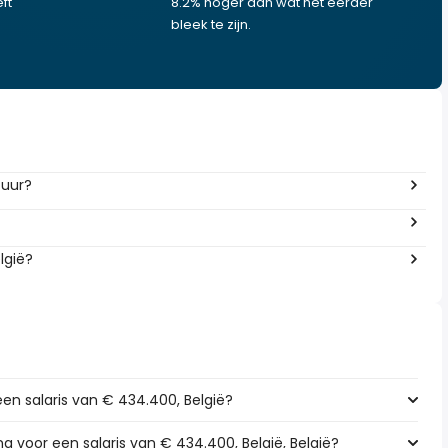
ft
8.2% hoger dan wat het eerder
bleek te zijn.
 uur?
lgië?
een salaris van € 434.400, België?
ng voor een salaris van € 434.400, België, België?