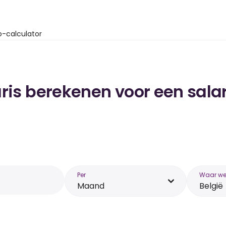
o-calculator
ris berekenen voor een salar
Per
Waar wer
Maand
België