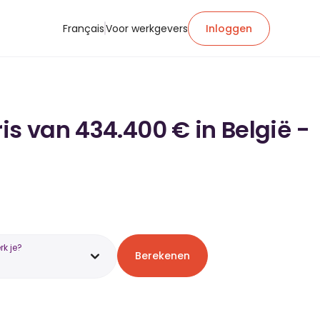
Français
Voor werkgevers
Inloggen
is van 434.400 € in België -
k je?
Berekenen