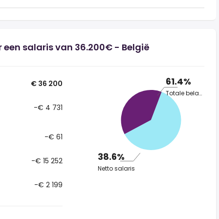
 een salaris van 36.200€ - België
61.4%
€ 36 200
Totale belasting
-€ 4 731
-€ 61
38.6%
-€ 15 252
Netto salaris
-€ 2 199