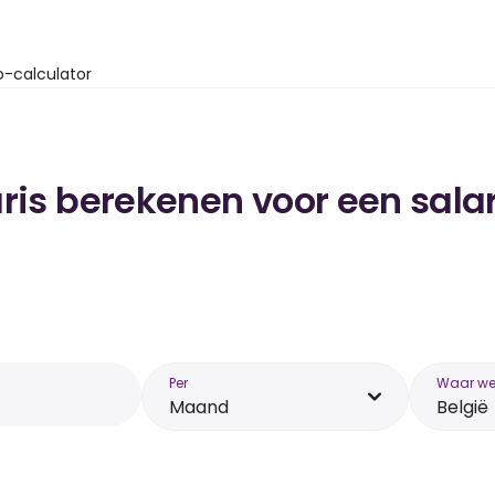
o-calculator
ris berekenen voor een salar
Per
Waar wer
Maand
België