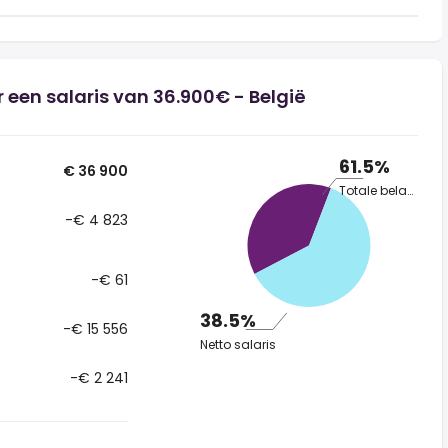
 een salaris van 36.900€ - België
61.5%
€ 36 900
Totale belasting
-€ 4 823
-€ 61
38.5%
-€ 15 556
Netto salaris
-€ 2 241