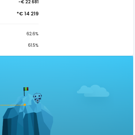
-€ 22 681
*€ 14 219
62.6%
61.5%