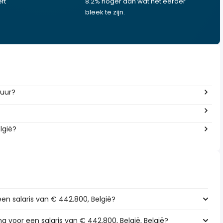
ft
8.2% hoger dan wat het eerder
bleek te zijn.
 uur?
lgië?
een salaris van € 442.800, België?
ng voor een salaris van € 442.800, België, België?