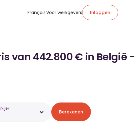
Français
Voor werkgevers
Inloggen
is van 442.800 € in België -
k je?
Berekenen