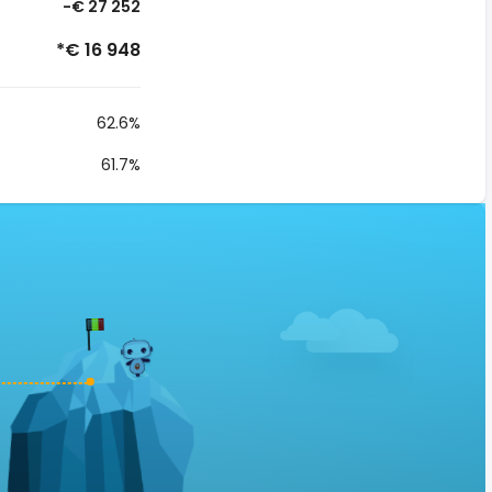
-€ 27 252
*€ 16 948
62.6%
61.7%