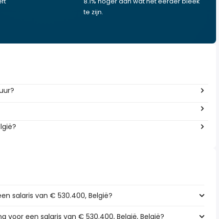
ft
8.1% hoger dan wat het eerder bleek
te zijn.
 uur?
lgië?
een salaris van € 530.400, België?
ng voor een salaris van € 530.400, België, België?