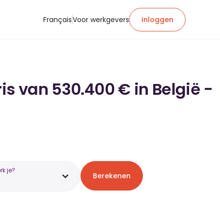
Français
Voor werkgevers
Inloggen
is van 530.400 € in België -
k je?
Berekenen