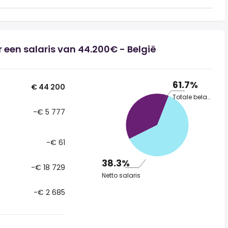
 een salaris van 44.200€ - België
61.7%
€ 44 200
Totale belasting
-€ 5 777
-€ 61
38.3%
-€ 18 729
Netto salaris
-€ 2 685