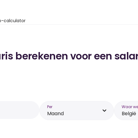
o-calculator
ris berekenen voor een salar
Per
Waar wer
Maand
België