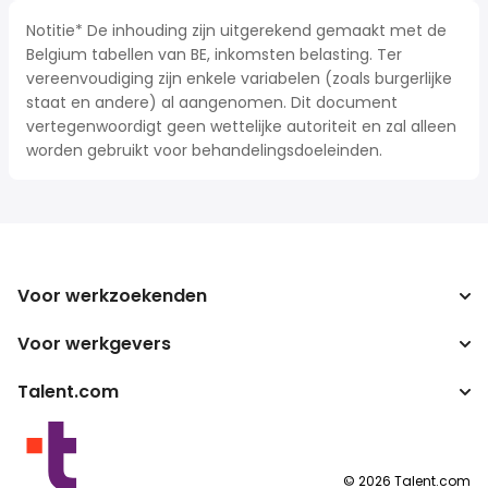
Notitie* De inhouding zijn uitgerekend gemaakt met de
Belgium tabellen van BE, inkomsten belasting. Ter
vereenvoudiging zijn enkele variabelen (zoals burgerlijke
staat en andere) al aangenomen. Dit document
vertegenwoordigt geen wettelijke autoriteit en zal alleen
worden gebruikt voor behandelingsdoeleinden.
Voor werkzoekenden
Voor werkgevers
Jobs zoeken
Zoek salarissen
Talent.com
Onderneming
Bruto/netto-calculator
ATS
Meer landen
Salarisomzetter
Publisher programma's
Servicevoorwaarden
©
2026
Talent.com