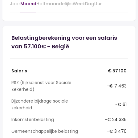
Jaar
Maand
Halfmaandelijks
Week
Dag
Uur
Belastingberekening voor een salaris
van 57.100€ - België
Salaris
€ 57 100
RSZ (Rijksdienst voor Sociale
-€ 7 463
Zekerheid)
Bijzondere bijdrage sociale
-€ 61
zekerheid
Inkomstenbelasting
-€ 24 336
Gemeenschappelijke belasting
-€ 3 470