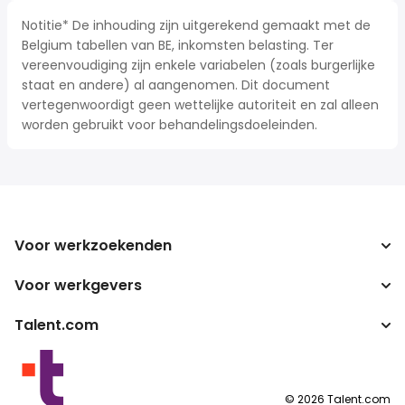
Notitie* De inhouding zijn uitgerekend gemaakt met de
Belgium tabellen van BE, inkomsten belasting. Ter
vereenvoudiging zijn enkele variabelen (zoals burgerlijke
staat en andere) al aangenomen. Dit document
vertegenwoordigt geen wettelijke autoriteit en zal alleen
worden gebruikt voor behandelingsdoeleinden.
Voor werkzoekenden
Voor werkgevers
Jobs zoeken
Zoek salarissen
Talent.com
Onderneming
Bruto/netto-calculator
ATS
Meer landen
Salarisomzetter
Publisher programma's
Servicevoorwaarden
©
2026
Talent.com