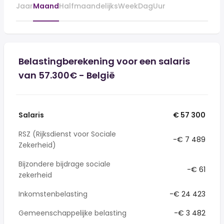
Jaar
Maand
Halfmaandelijks
Week
Dag
Uur
Belastingberekening voor een salaris
van 57.300€ - België
Salaris
€ 57 300
RSZ (Rijksdienst voor Sociale
-€ 7 489
Zekerheid)
Bijzondere bijdrage sociale
-€ 61
zekerheid
Inkomstenbelasting
-€ 24 423
Gemeenschappelijke belasting
-€ 3 482