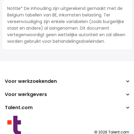
Notitie* De inhouding zijn uitgerekend gemaakt met de
Belgium tabellen van BE, inkomsten belasting. Ter
vereenvoudiging zijn enkele variabelen (zoals burgerlijke
staat en andere) al aangenomen. Dit document
vertegenwoordigt geen wettelijke autoriteit en zal alleen
worden gebruikt voor behandelingsdoeleinden.
Voor werkzoekenden
Voor werkgevers
Jobs zoeken
Zoek salarissen
Talent.com
Onderneming
Bruto/netto-calculator
ATS
Meer landen
Salarisomzetter
Publisher programma's
Servicevoorwaarden
©
2026
Talent.com