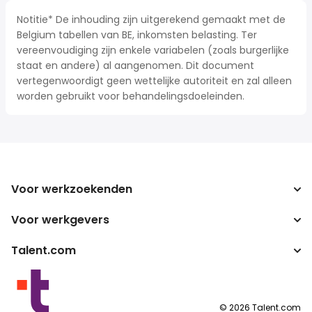
Notitie* De inhouding zijn uitgerekend gemaakt met de
Belgium tabellen van BE, inkomsten belasting. Ter
vereenvoudiging zijn enkele variabelen (zoals burgerlijke
staat en andere) al aangenomen. Dit document
vertegenwoordigt geen wettelijke autoriteit en zal alleen
worden gebruikt voor behandelingsdoeleinden.
Voor werkzoekenden
Voor werkgevers
Jobs zoeken
Zoek salarissen
Talent.com
Onderneming
Bruto/netto-calculator
ATS
Meer landen
Salarisomzetter
Publisher programma's
Servicevoorwaarden
©
2026
Talent.com