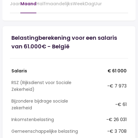
Jaar
Maand
Halfmaandelijks
Week
Dag
Uur
Belastingberekening voor een salaris
van 61.000€ - België
Salaris
€ 61 000
RSZ (Rijksdienst voor Sociale
-€ 7 973
Zekerheid)
Bijzondere bijdrage sociale
-€ 61
zekerheid
Inkomstenbelasting
-€ 26 031
Gemeenschappelijke belasting
-€ 3 708