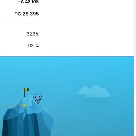
-€ 48 105
*€ 29 395
62.6%
62.1%