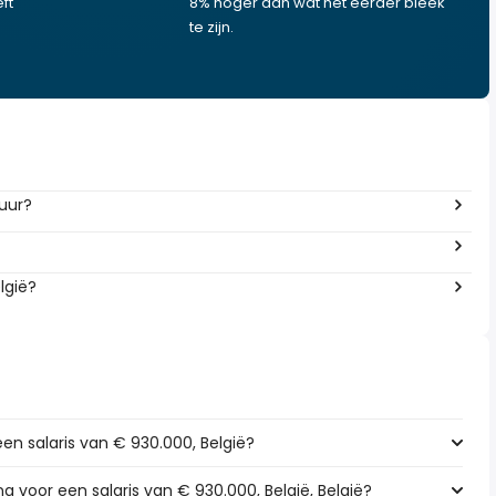
ft
8% hoger dan wat het eerder bleek
te zijn.
 uur?
lgië?
een salaris van € 930.000, België?
ng voor een salaris van € 930.000, België, België?