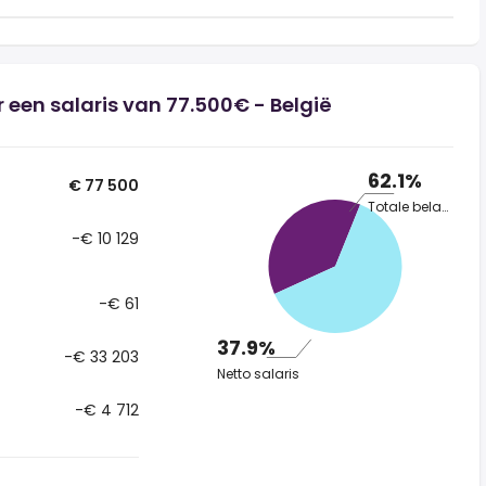
 een salaris van 77.500€ - België
62.1%
€ 77 500
Totale belasting
-€ 10 129
-€ 61
37.9%
-€ 33 203
Netto salaris
-€ 4 712