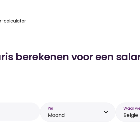
o-calculator
ris berekenen voor een salar
Per
Waar wer
Maand
België