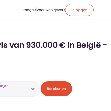
Français
Voor werkgevers
Inloggen
is van 930.000 € in België -
k je?
Berekenen