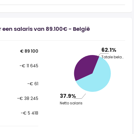
 een salaris van 89.100€ - België
62.1%
€ 89 100
Totale belasting
-€ 11 645
-€ 61
37.9%
-€ 38 245
Netto salaris
-€ 5 418