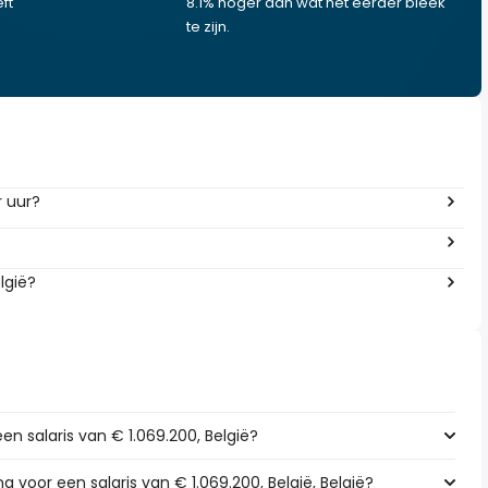
ft
8.1% hoger dan wat het eerder bleek
te zijn.
r uur?
lgië?
en salaris van € 1.069.200, België?
ng voor een salaris van € 1.069.200, België, België?