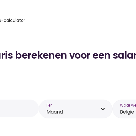
o-calculator
ris berekenen voor een salari
Per
Waar wer
Maand
België