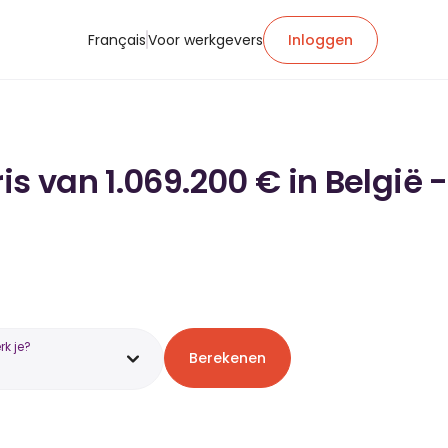
Français
Voor werkgevers
Inloggen
s van 1.069.200 € in België -
k je?
Berekenen