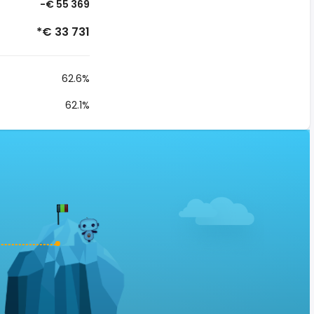
-€ 55 369
*€ 33 731
62.6%
62.1%