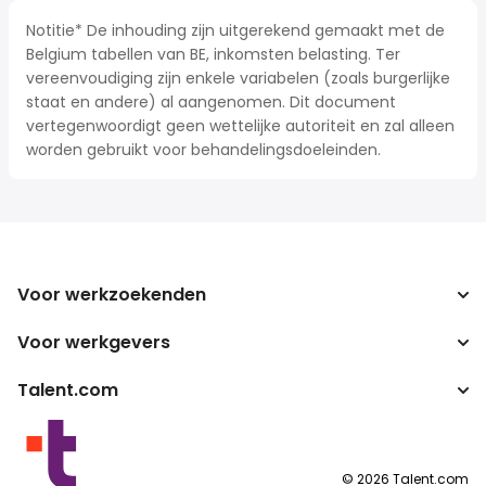
Notitie* De inhouding zijn uitgerekend gemaakt met de
Belgium tabellen van BE, inkomsten belasting. Ter
vereenvoudiging zijn enkele variabelen (zoals burgerlijke
staat en andere) al aangenomen. Dit document
vertegenwoordigt geen wettelijke autoriteit en zal alleen
worden gebruikt voor behandelingsdoeleinden.
Voor werkzoekenden
Voor werkgevers
Jobs zoeken
Zoek salarissen
Talent.com
Onderneming
Bruto/netto-calculator
ATS
Meer landen
Salarisomzetter
Publisher programma's
Servicevoorwaarden
©
2026
Talent.com