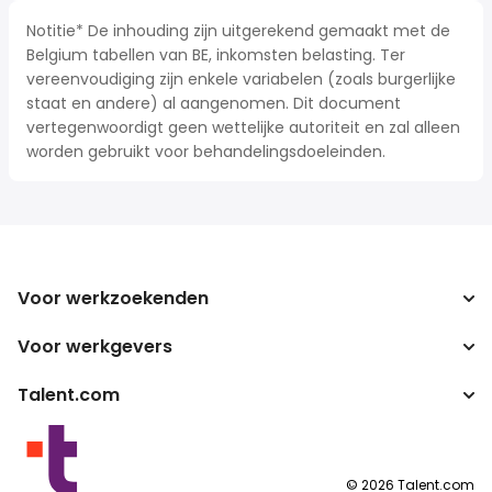
Notitie* De inhouding zijn uitgerekend gemaakt met de
Belgium tabellen van BE, inkomsten belasting. Ter
vereenvoudiging zijn enkele variabelen (zoals burgerlijke
staat en andere) al aangenomen. Dit document
vertegenwoordigt geen wettelijke autoriteit en zal alleen
worden gebruikt voor behandelingsdoeleinden.
Voor werkzoekenden
Voor werkgevers
Jobs zoeken
Zoek salarissen
Talent.com
Onderneming
Bruto/netto-calculator
ATS
Meer landen
Salarisomzetter
Publisher programma's
Servicevoorwaarden
©
2026
Talent.com